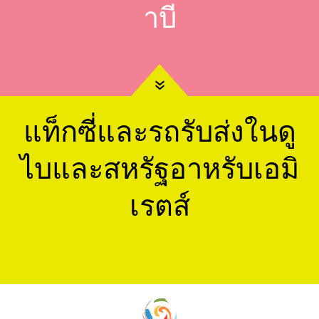
าบี
»
แท็กซี่และรถรับส่งในดู
ไบและสหรัฐอาหรับเอมิ
เรตส์