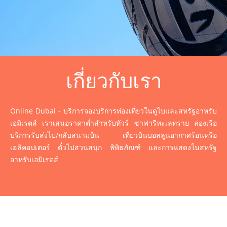
เกี่ยวกับเรา
Online Dubai - บริการจองบริการท่องเที่ยวในดูไบและสหรัฐอาหรับ
เอมิเรตส์ เราเสนอราคาต่ำสำหรับทัวร์ ซาฟารีทะเลทราย ล่องเรือ
บริการรับส่งไป/กลับสนามบิน เที่ยวบินบอลลูนอากาศร้อนหรือ
เฮลิคอปเตอร์ ตั๋วไปสวนสนุก พิพิธภัณฑ์ และการแสดงในสหรัฐ
อาหรับเอมิเรตส์