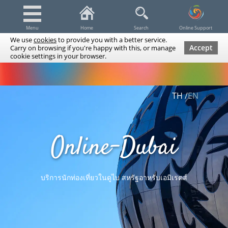
Menu
Home
Search
Online Support
We use
cookies
to provide you with a better service.
Accept
Carry on browsing if you're happy with this, or manage
cookie settings in your browser.
Dubai Tours & Trips
Spa & Massage
Cruises / Yachts
TH
EN
UAE Tours & Trips
Fishing
Transfers
Tickets
Airline Tickets
Diving / Snorkeling
Online-Dubai
บริการนักท่องเที่ยวในดูไบ สหรัฐอาหรับเอมิเรตส์